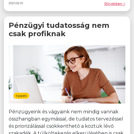
2021.02.01
Bővebben >
Pénzügyi tudatosság nem
csak profiknak
tippek
Pénzügyeink és vágyaink nem mindig vannak
összhangban egymással, de tudatos tervezéssel
és priorizálással csökkenthető a köztük lévő
szakadék. A túlköltekezés elkerülésében is csak