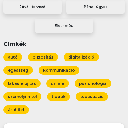
Jövő - tervező
Pénz - ügyes
Élet - mód
Címkék
autó
biztosítás
digitalizáció
egészség
kommunikáció
lakásfelújítás
online
pszichológia
személyi hitel
tippek
tudásbázis
áruhitel