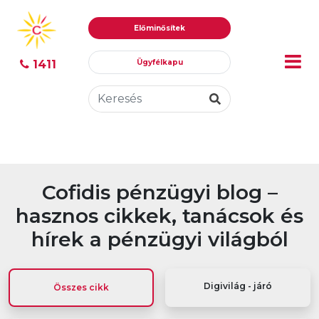
Ugrás
Ugrás
Előminősítek
tartalomhoz
a
menühöz
1411
Ügyfélkapu
Cofidis pénzügyi blog –
hasznos cikkek, tanácsok és
hírek a pénzügyi világból
Digivilág - járó
Összes cikk