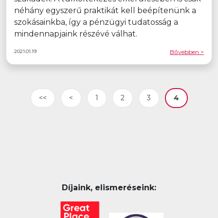
néhány egyszerű praktikát kell beépítenünk a
szokásainkba, így a pénzügyi tudatosság a
mindennapjaink részévé válhat.
2021.01.19
Bővebben >
<<
<
1
2
3
4
Díjaink, elismeréseink: