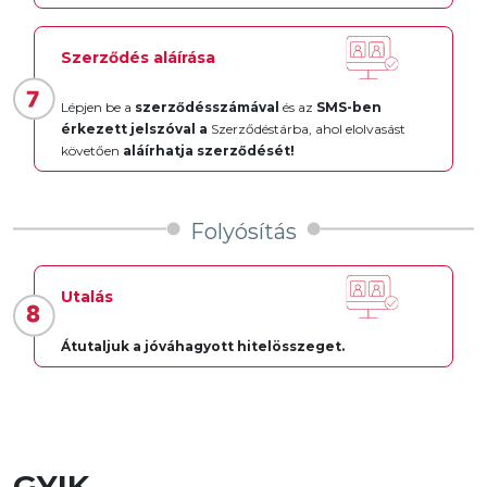
Szerződés aláírása
Lépjen be a
szerződésszámával
és az
SMS-ben
érkezett jelszóval a
Szerződéstárba, ahol elolvasást
követően
aláírhatja szerződését!
Folyósítás
Utalás
Átutaljuk a jóváhagyott hitelösszeget.
GYIK