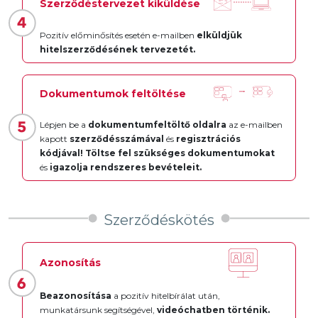
Szerződéstervezet kiküldése
Pozitív előminősítés esetén e-mailben
elküldjük
hitelszerződésének tervezetét.
Dokumentumok feltöltése
Lépjen be a
dokumentumfeltöltő oldalra
az e-mailben
kapott
szerződésszámával
és
regisztrációs
kódjával! Töltse fel szükséges dokumentumokat
és
igazolja rendszeres bevételeit.
Szerződéskötés
Azonosítás
Beazonosítása
a pozitív hitelbírálat után,
munkatársunk segítségével,
videóchatben történik.