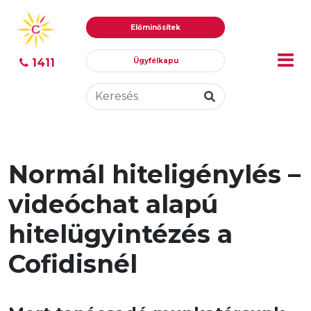
Ugrás
Ugrás
Előminősítek
tartalomhoz
a
menühöz
1411
Ügyfélkapu
Normál hiteligénylés –
videóchat alapú
hitelügyintézés a
Cofidisnél