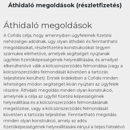
Áthidaló megoldások (részletfizetés)
Áthidaló megoldások
A Cofidis célja, hogy amennyiben ügyfeleinek fizetési
nehézségei adódnak, úgy olyan áthidaló és fenntartható
megoldásokat, részletfizetési konstrukciókat tegyen
számukra elérhetővé, amelyek segítséget nyújtanak
ügyfelei fizetőképességének helyreállítására, és amellyel
elkerülhetővé válik a kölcsönszerződés felmondása (vagy a
kölcsönszerződés felmondását követően a tartozás
teljesítésre kerülhet). Ennek érdekében a Cofidis minden
lehetséges módon segítséget kíván nyújtani az ügyfelek
részére. Áthidaló megoldás minden olyan konstrukció,
amelynek a célja az ügyfél fizetési képességének
helyreállítása és a kölcsönszerződés felmondásának
megelőzése, vagy a kölcsönszerződés felmondását
követően a tartozás teljesítése. Fenntartható megoldás
minden olyan konstrukció, amely az adós
fizetőképességének helyreállítására irányul a teljes hátralévő