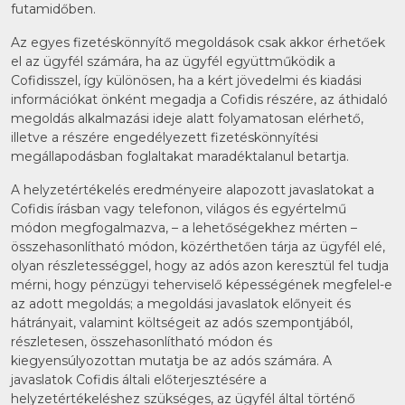
futamidőben.
Az egyes fizetéskönnyítő megoldások csak akkor érhetőek
el az ügyfél számára, ha az ügyfél együttműködik a
Cofidisszel, így különösen, ha a kért jövedelmi és kiadási
információkat önként megadja a Cofidis részére, az áthidaló
megoldás alkalmazási ideje alatt folyamatosan elérhető,
illetve a részére engedélyezett fizetéskönnyítési
megállapodásban foglaltakat maradéktalanul betartja.
A helyzetértékelés eredményeire alapozott javaslatokat a
Cofidis írásban vagy telefonon, világos és egyértelmű
módon megfogalmazva, – a lehetőségekhez mérten –
összehasonlítható módon, közérthetően tárja az ügyfél elé,
olyan részletességgel, hogy az adós azon keresztül fel tudja
mérni, hogy pénzügyi teherviselő képességének megfelel-e
az adott megoldás; a megoldási javaslatok előnyeit és
hátrányait, valamint költségeit az adós szempontjából,
részletesen, összehasonlítható módon és
kiegyensúlyozottan mutatja be az adós számára. A
javaslatok Cofidis általi előterjesztésére a
helyzetértékeléshez szükséges, az ügyfél által történő