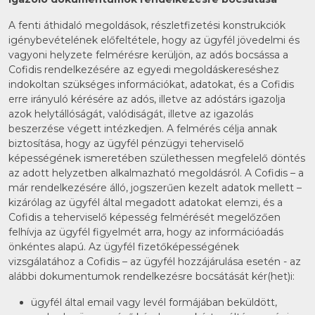
A fenti áthidaló megoldások, részletfizetési konstrukciók
igénybevételének előfeltétele, hogy az ügyfél jövedelmi és
vagyoni helyzete felmérésre kerüljön, az adós bocsássa a
Cofidis rendelkezésére az egyedi megoldáskereséshez
indokoltan szükséges információkat, adatokat, és a Cofidis
erre irányuló kérésére az adós, illetve az adóstárs igazolja
azok helytállóságát, valódiságát, illetve az igazolás
beszerzése végett intézkedjen. A felmérés célja annak
biztosítása, hogy az ügyfél pénzügyi teherviselő
képességének ismeretében születhessen megfelelő döntés
az adott helyzetben alkalmazható megoldásról. A Cofidis – a
már rendelkezésére álló, jogszerűen kezelt adatok mellett –
kizárólag az ügyfél által megadott adatokat elemzi, és a
Cofidis a teherviselő képesség felmérését megelőzően
felhívja az ügyfél figyelmét arra, hogy az információadás
önkéntes alapú. Az ügyfél fizetőképességének
vizsgálatához a Cofidis – az ügyfél hozzájárulása esetén - az
alábbi dokumentumok rendelkezésre bocsátását kér(het)i:
ügyfél által email vagy levél formájában beküldött,