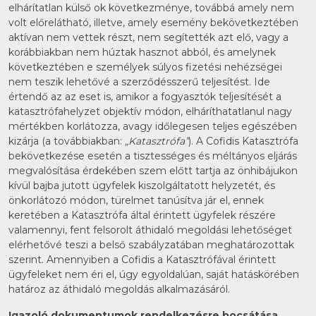
elhárítatlan külső ok következménye, továbbá amely nem
volt előrelátható, illetve, amely esemény bekövetkeztében
aktívan nem vettek részt, nem segítették azt elő, vagy a
korábbiakban nem húztak hasznot abból, és amelynek
következtében e személyek súlyos fizetési nehézségei
nem teszik lehetővé a szerződésszerű teljesítést. Ide
értendő az az eset is, amikor a fogyasztók teljesítését a
katasztrófahelyzet objektív módon, elháríthatatlanul nagy
mértékben korlátozza, avagy időlegesen teljes egészében
kizárja (a továbbiakban:
„Katasztrófa”
). A Cofidis Katasztrófa
bekövetkezése esetén a tisztességes és méltányos eljárás
megvalósítása érdekében szem előtt tartja az önhibájukon
kívül bajba jutott ügyfelek kiszolgáltatott helyzetét, és
önkorlátozó módon, türelmet tanúsítva jár el, ennek
keretében a Katasztrófa által érintett ügyfelek részére
valamennyi, fent felsorolt áthidaló megoldási lehetőséget
elérhetővé teszi a belső szabályzatában meghatározottak
szerint. Amennyiben a Cofidis a Katasztrófával érintett
ügyfeleket nem éri el, úgy egyoldalúan, saját hatáskörében
határoz az áthidaló megoldás alkalmazásáról.
Igazoló dokumentumok rendelkezésre bocsátása