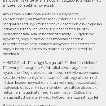
arányosan, tekintettel arra, hogy a hosszabb futamidő miatt
a fizetendő hiteldíj is növekszik.
Amortizáló hiteltermék esetében a folyósított
kölcsönösszeg visszafizetésének futamideje előre
meghatározott, így ezen termékek esetében csak alaposan
indokolt esetben van lehetőség a törlesztési időszak
hosszabbítására. Arra mindazonáltal felhívjuk ügyfeleink
figyelmét, hogy futamidő hosszabbítás esetén a
törlesztőrészlet nem csökken arányosan, tekintettel arra,
hogy a hosszabb futamidő miatt a fizetendő hiteldíj is
növekszik.
A HSBC Credit Pénzügyi Szolgáltató Zártkörűen Működő
Részvénytársaságtól a Cofidis által átvett ügyfeleknek
nyújtott jelzáloghitelek esetén több, mint kilencven napos
késedelemkor az ügyfél a futamidő alatt egy alkalommal
írásban kezdeményezheti a futamidő meghosszabbítását
legfeljebb öt évvel. Az ilyen kérelem teljesítése alapos ok
nélkül nem tagadható meg és semmilyen Cofidis által
megállapított díj, jutalék vagy költség nem számítható fel.