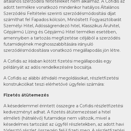
általános szerződési feltételeket nem alkalmaz. A Cofidis az
adott termékre vonatkozó mindenkor hatályos Általános
Szerződési Feltételei szerinti szerződésmódosítási díjat
számíthat fel Fapados kölcsön, Minősített Fogyasztóbarát
Személyi Hitel, Adósságrendező hitel, Klasszikus Áruhitel,
Gépjármű Lízing és Gépjármű Hitel termékei esetében,
amennyiben a tartozás megfizetése céljából a szerződés
futamidejének meghosszabbítására irányuló
szerződésmódosításra vonatkozó megállapodás jön létre.
A Cofidis az írásban kötött fizetési megállapodás egy
példányát az adós rendelkezésére bocsátja.
A Cofidis az alábbi áthidaló megoldásokat, részletfizetési
konstrukciókat teszi elérhetővé ügyfelei számára:
Fizetés átütemezés
A késedelemmel érintett összegre a Cofidis részletfizetési
kedvezményt adhat. A fizetés átütemezéssel a hitel
elméleti (hátralévő) futamideje nem változik, mivel a
késedelmes tartozást az ügyfél részletekben, az adott havi
törlesztő részlet összegén felül fizeti meg. A részletfizetési