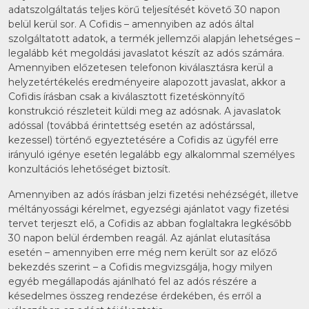
adatszolgáltatás teljes körű teljesítését követő 30 napon
belül kerül sor. A Cofidis – amennyiben az adós által
szolgáltatott adatok, a termék jellemzői alapján lehetséges –
legalább két megoldási javaslatot készít az adós számára.
Amennyiben előzetesen telefonon kiválasztásra kerül a
helyzetértékelés eredményeire alapozott javaslat, akkor a
Cofidis írásban csak a kiválasztott fizetéskönnyítő
konstrukció részleteit küldi meg az adósnak. A javaslatok
adóssal (továbbá érintettség esetén az adóstárssal,
kezessel) történő egyeztetésére a Cofidis az ügyfél erre
irányuló igénye esetén legalább egy alkalommal személyes
konzultációs lehetőséget biztosít.
Amennyiben az adós írásban jelzi fizetési nehézségét, illetve
méltányossági kérelmet, egyezségi ajánlatot vagy fizetési
tervet terjeszt elő, a Cofidis az abban foglaltakra legkésőbb
30 napon belül érdemben reagál. Az ajánlat elutasítása
esetén – amennyiben erre még nem került sor az előző
bekezdés szerint – a Cofidis megvizsgálja, hogy milyen
egyéb megállapodás ajánlható fel az adós részére a
késedelmes összeg rendezése érdekében, és erről a