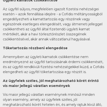
Ügyleti kamatok csökkentése
Az ügyfél súlyos, megfelelően igazolt fizetési nehézségei
esetén – azok fennállása idejére - a Cofidis méltányosságból
engedélyezheti a kamattartozás egy részének vagy
egészének esetleges elengedését, vagy átmeneti jelleggel
csökkentheti az ügyfél által fizetendő ügyleti kamat
mértékét, akár a havi törlesztőrészlet összegének
csökkentésével, akár annak változatlanul hagyásával.
Tőketartozás részbeni elengedése
Amennyiben az ügyleti kamatok csökkentése nem
eredményezné az ügyfél tartozásának érdemi csökkenését,
és az ügyfél rendkívüli fizetési nehézségekkel küzd, a Cofidis
elengedheti az ügyfél tőketartozása egy részét is.
Az ügyfelek széles, jól meghatározható körét érintő
vis maior jellegű váratlan események
Vis maior jellegű váratlan eseménynek minősül minden
olyan esemény, amely az ügyfelek széles, jól
meghatározható körét hirtelen éri, és amely rajtuk kívül álló,