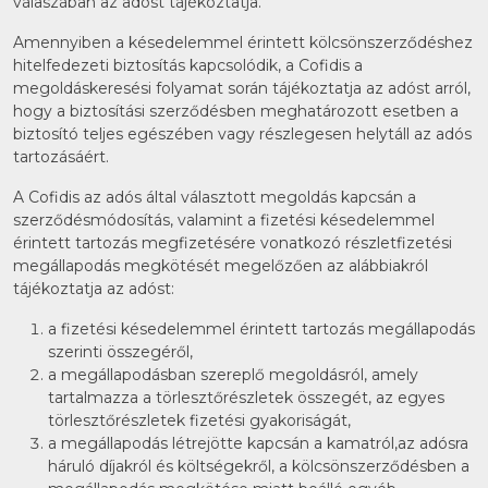
válaszában az adóst tájékoztatja.
Amennyiben a késedelemmel érintett kölcsönszerződéshez
hitelfedezeti biztosítás kapcsolódik, a Cofidis a
megoldáskeresési folyamat során tájékoztatja az adóst arról,
hogy a biztosítási szerződésben meghatározott esetben a
biztosító teljes egészében vagy részlegesen helytáll az adós
tartozásáért.
A Cofidis az adós által választott megoldás kapcsán a
szerződésmódosítás, valamint a fizetési késedelemmel
érintett tartozás megfizetésére vonatkozó részletfizetési
megállapodás megkötését megelőzően az alábbiakról
tájékoztatja az adóst:
a fizetési késedelemmel érintett tartozás megállapodás
szerinti összegéről,
a megállapodásban szereplő megoldásról, amely
tartalmazza a törlesztőrészletek összegét, az egyes
törlesztőrészletek fizetési gyakoriságát,
a megállapodás létrejötte kapcsán a kamatról,az adósra
háruló díjakról és költségekről, a kölcsönszerződésben a