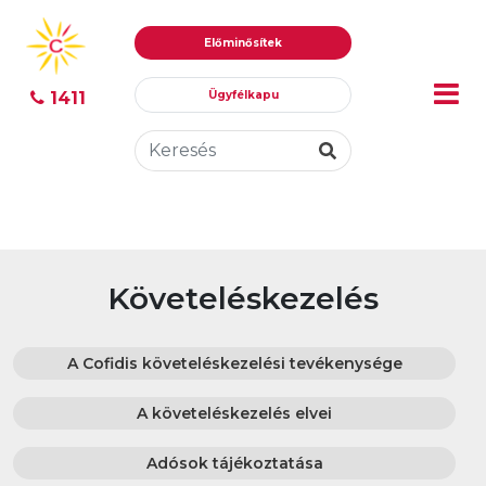
Ugrás
Ugrás
Előminősítek
tartalomhoz
a
menühöz
1411
Ügyfélkapu
Követeléskezelés
A Cofidis követeléskezelési tevékenysége
A követeléskezelés elvei
Adósok tájékoztatása