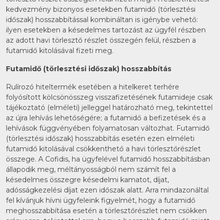
kedvezmény bizonyos esetekben futamidő (törlesztési
időszak) hosszabbítással kombináltan is igénybe vehető:
ilyen esetekben a késedelmes tartozást az ügyfél részben
az adott havi törlesztő részlet összegén felül, részben a
futamidő kitolásával fizeti meg.
Futamidő (törlesztési időszak) hosszabbítás
Rulírozó hiteltermék esetében a hitelkeret terhére
folyósított kölcsönösszeg visszafizetésének futamideje csak
tájékoztató (elméleti) jelleggel határozható meg, tekintettel
az újra lehívás lehetőségére; a futamidő a befizetések és a
lehívások függvényében folyamatosan változhat. Futamidő
(törlesztési időszak) hosszabbítás esetén ezen elméleti
futamidő kitolásával csökkenthető a havi törlesztőrészlet
összege. A Cofidis, ha ügyfelével futamidő hosszabbításban
állapodik meg, méltányosságból nem számít fel a
késedelmes összegre késedelmi kamatot, díjat,
adósságkezelési díjat ezen időszak alatt. Arra mindazonáltal
fel kívánjuk hívni ügyfeleink figyelmét, hogy a futamidő
meghosszabbítása esetén a törlesztőrészlet nem csökken