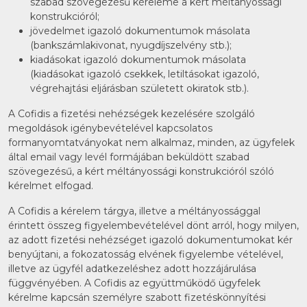
szabad szövegezésű kéreleme a kért méltányossági
konstrukcióról;
jövedelmet igazoló dokumentumok másolata
(bankszámlakivonat, nyugdíjszelvény stb.);
kiadásokat igazoló dokumentumok másolata
(kiadásokat igazoló csekkek, letiltásokat igazoló,
végrehajtási eljárásban született okiratok stb.).
A Cofidis a fizetési nehézségek kezelésére szolgáló
megoldások igénybevételével kapcsolatos
formanyomtatványokat nem alkalmaz, minden, az ügyfelek
által email vagy levél formájában beküldött szabad
szövegezésű, a kért méltányossági konstrukcióról szóló
kérelmet elfogad.
A Cofidis a kérelem tárgya, illetve a méltányossággal
érintett összeg figyelembevételével dönt arról, hogy milyen,
az adott fizetési nehézséget igazoló dokumentumokat kér
benyújtani, a fokozatosság elvének figyelembe vételével,
illetve az ügyfél adatkezeléshez adott hozzájárulása
függvényében. A Cofidis az együttműködő ügyfelek
kérelme kapcsán személyre szabott fizetéskönnyítési