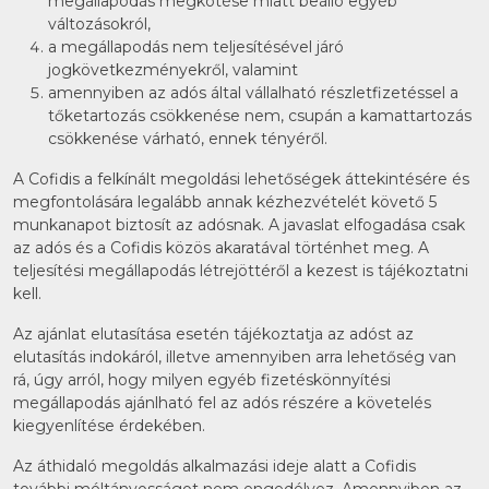
megállapodás megkötése miatt beálló egyéb
változásokról,
a megállapodás nem teljesítésével járó
jogkövetkezményekről, valamint
amennyiben az adós által vállalható részletfizetéssel a
tőketartozás csökkenése nem, csupán a kamattartozás
csökkenése várható, ennek tényéről.
A Cofidis a felkínált megoldási lehetőségek áttekintésére és
megfontolására legalább annak kézhezvételét követő 5
munkanapot biztosít az adósnak. A javaslat elfogadása csak
az adós és a Cofidis közös akaratával történhet meg. A
teljesítési megállapodás létrejöttéről a kezest is tájékoztatni
kell.
Az ajánlat elutasítása esetén tájékoztatja az adóst az
elutasítás indokáról, illetve amennyiben arra lehetőség van
rá, úgy arról, hogy milyen egyéb fizetéskönnyítési
megállapodás ajánlható fel az adós részére a követelés
kiegyenlítése érdekében.
Az áthidaló megoldás alkalmazási ideje alatt a Cofidis