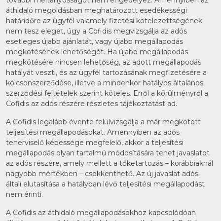
további méltányosságot nem engedélyez. Amennyiben az
áthidaló megoldásban meghatározott esedékességi
határidőre az ügyfél valamely fizetési kötelezettségének
nem tesz eleget, úgy a Cofidis megvizsgálja az adós
esetleges újabb ajánlatát, vagy újabb megállapodás
megkötésének lehetőségét. Ha újabb megállapodás
megkötésére nincsen lehetőség, az adott megállapodás
hatályát veszti, és az ügyfél tartozásának megfizetésére a
kölcsönszerződése, illetve a mindenkor hatályos általános
szerződési feltételek szerint köteles. Erről a körülményről a
Cofidis az adós részére részletes tájékoztatást ad.
A Cofidis legalább évente felülvizsgálja a már megkötött
teljesítési megállapodásokat. Amennyiben az adós
teherviselő képessége megfelelő, akkor a teljesítési
megállapodás olyan tartalmú módosítására tehet javaslatot
az adós részére, amely mellett a tőketartozás – korábbiaknál
nagyobb mértékben – csökkenthető. Az új javaslat adós
általi elutasítása a hatályban lévő teljesítési megállapodást
nem érinti.
A Cofidis az áthidaló megállapodásokhoz kapcsolódóan