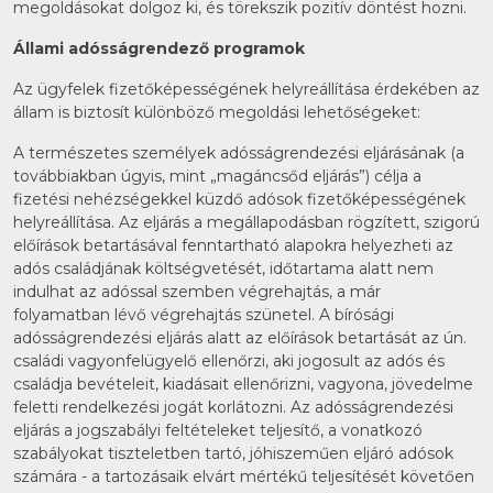
megoldásokat dolgoz ki, és törekszik pozitív döntést hozni.
Állami adósságrendező programok
Az ügyfelek fizetőképességének helyreállítása érdekében az
állam is biztosít különböző megoldási lehetőségeket:
A természetes személyek adósságrendezési eljárásának (a
továbbiakban úgyis, mint „magáncsőd eljárás”) célja a
fizetési nehézségekkel küzdő adósok fizetőképességének
helyreállítása. Az eljárás a megállapodásban rögzített, szigorú
előírások betartásával fenntartható alapokra helyezheti az
adós családjának költségvetését, időtartama alatt nem
indulhat az adóssal szemben végrehajtás, a már
folyamatban lévő végrehajtás szünetel. A bírósági
adósságrendezési eljárás alatt az előírások betartását az ún.
családi vagyonfelügyelő ellenőrzi, aki jogosult az adós és
családja bevételeit, kiadásait ellenőrizni, vagyona, jövedelme
feletti rendelkezési jogát korlátozni. Az adósságrendezési
eljárás a jogszabályi feltételeket teljesítő, a vonatkozó
szabályokat tiszteletben tartó, jóhiszeműen eljáró adósok
számára - a tartozásaik elvárt mértékű teljesítését követően