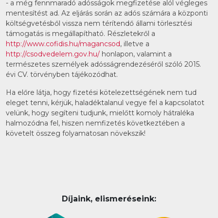
- a még fennmaradó adósságok megfizetése alól végleges
mentesítést ad. Az eljárás során az adós számára a központi
költségvetésből vissza nem térítendő állami törlesztési
támogatás is megállapítható. Részletekről a
http://www.cofidis.hu/magancsod
, illetve a
http://csodvedelem.gov.hu/
honlapon, valamint a
természetes személyek adósságrendezéséről szóló 2015.
évi CV. törvényben tájékozódhat.
Ha előre látja, hogy fizetési kötelezettségének nem tud
eleget tenni, kérjük, haladéktalanul vegye fel a kapcsolatot
velünk, hogy segíteni tudjunk, mielőtt komoly hátraléka
halmozódna fel, hiszen nemfizetés következtében a
követelt összeg folyamatosan növekszik!
Díjaink, elismeréseink: