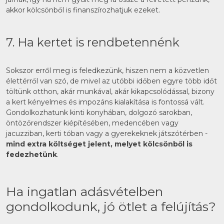
akkor kölcsönből is finanszírozhatjuk ezeket.
7. Ha kertet is rendbetennénk
Sokszor erről meg is feledkezünk, hiszen nem a közvetlen
élettérről van szó, de mivel az utóbbi időben egyre több időt
töltünk otthon, akár munkával, akár kikapcsolódással, bizony
a kert kényelmes és impozáns kialakítása is fontossá vált.
Gondolkozhatunk kinti konyhában, dolgozó sarokban,
öntözőrendszer kiépítésében, medencében vagy
jacuzziban, kerti tóban vagy a gyerekeknek játszótérben -
mind extra költséget jelent, melyet kölcsönből is
fedezhetünk
.
Ha ingatlan adásvételben
gondolkodunk, jó ötlet a felújítás?