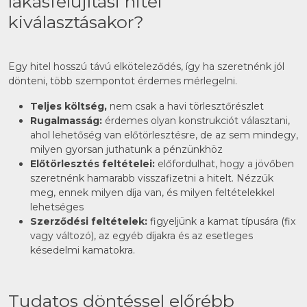
lakásfelújítási hitel
kiválasztásakor?
Egy hitel hosszú távú elköteleződés, így ha szeretnénk jól
dönteni, több szempontot érdemes mérlegelni.
Teljes költség,
nem csak a havi törlesztőrészlet
Rugalmasság:
érdemes olyan konstrukciót választani,
ahol lehetőség van előtörlesztésre, de az sem mindegy,
milyen gyorsan juthatunk a pénzünkhöz
Előtörlesztés feltételei:
előfordulhat, hogy a jövőben
szeretnénk hamarabb visszafizetni a hitelt. Nézzük
meg, ennek milyen díja van, és milyen feltételekkel
lehetséges
Szerződési feltételek:
figyeljünk a kamat típusára (fix
vagy változó), az egyéb díjakra és az esetleges
késedelmi kamatokra.
Tudatos döntéssel előrébb