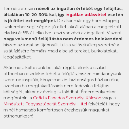
Természetesen
növeli az ingatlan értékét egy felújítás,
általában 10-20-30%-kal, így
ingatlan adásvétel
esetén
is jó ötlet ezt meglépni.
De akár már egy homestaging
szakember segítsége is jó ötlet, aki általában a megcélzott
eladási ár 5%-át elköltve teszi vonzóvá az ingatlant. Viszont
nagy volumenű felújításba nem érdemes belekezdeni
,
hiszen az ingatlan újdonsült tulaja valószínűleg szeretné a
saját ízlésére formálni majd a belső tereket, burkolatokat,
kiegészítőket.
Akár most költözünk be, akár régóta élünk a családi
otthonban esedékes lehet a felújítás, hiszen mindannyiunk
szeretne inspiráló, kényelmes és biztonságos házban élni,
azonban ha megtakarításaink nem fedezik a felújítás
költségét, akkor ez évekig is tolódhat. Érdemes ilyenkor
megfontolni a
Cofidis Fapados Személyi Kölcsön
vagy a
Minősített Fogyasztóbarát Személyi Hitel
felvételét, hogy
minél hamarabb komfortosan érezhessük magunkat
otthonunkban!