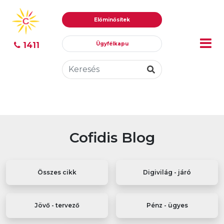
Ugrás
Ugrás
Előminősítek
tartalomhoz
a
menühöz
1411
Ügyfélkapu
Cofidis Blog
Összes cikk
Digivilág - járó
Jövő - tervező
Pénz - ügyes