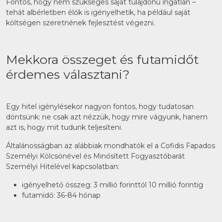
Fontos, hogy nem szükséges saját tulajdonú ingatlan –
tehát albérletben élők is igényelhetik, ha például saját
költségen szeretnének fejlesztést végezni.
Mekkora összeget és futamidőt
érdemes választani?
Egy hitel igénylésekor nagyon fontos, hogy tudatosan
döntsünk: ne csak azt nézzük, hogy mire vágyunk, hanem
azt is, hogy mit tudunk teljesíteni.
Általánosságban az alábbiak mondhatók el a Cofidis Fapados
Személyi Kölcsönével és Minősített Fogyasztóbarát
Személyi Hitelével kapcsolatban:
igényelhető összeg: 3 millió forinttól 10 millió forintig
futamidő: 36-84 hónap