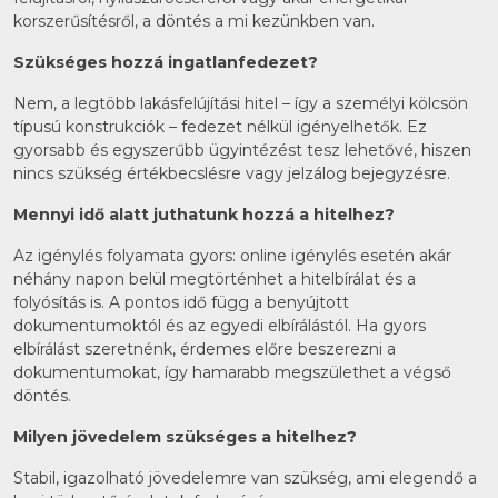
korszerűsítésről, a döntés a mi kezünkben van.
Szükséges hozzá ingatlanfedezet?
Nem, a legtöbb lakásfelújítási hitel – így a személyi kölcsön
típusú konstrukciók – fedezet nélkül igényelhetők. Ez
gyorsabb és egyszerűbb ügyintézést tesz lehetővé, hiszen
nincs szükség értékbecslésre vagy jelzálog bejegyzésre.
Mennyi idő alatt juthatunk hozzá a hitelhez?
Az igénylés folyamata gyors: online igénylés esetén akár
néhány napon belül megtörténhet a hitelbírálat és a
folyósítás is. A pontos idő függ a benyújtott
dokumentumoktól és az egyedi elbírálástól. Ha gyors
elbírálást szeretnénk, érdemes előre beszerezni a
dokumentumokat, így hamarabb megszülethet a végső
döntés.
Milyen jövedelem szükséges a hitelhez?
Stabil, igazolható jövedelemre van szükség, ami elegendő a