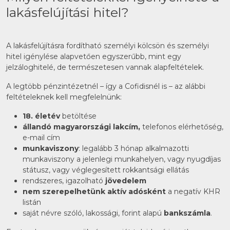
lakásfelújítási hitel?
A lakásfelújításra fordítható személyi kölcsön és személyi
hitel igénylése alapvetően egyszerűbb, mint egy
jelzáloghitelé, de természetesen vannak alapfeltételek.
A legtöbb pénzintézetnél – így a Cofidisnél is – az alábbi
feltételeknek kell megfelelnünk:
18. életév
betöltése
állandó magyarországi lakcím,
telefonos elérhetőség,
e-mail cím
munkaviszony
: legalább 3 hónap alkalmazotti
munkaviszony a jelenlegi munkahelyen, vagy nyugdíjas
státusz, vagy véglegesített rokkantsági ellátás
rendszeres, igazolható
jövedelem
nem szerepelhetünk aktív adósként
a negatív KHR
listán
saját névre szóló, lakossági, forint alapú
bankszámla
.