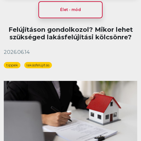
Élet - mód
Felújításon gondolkozol? Mikor lehet
szükséged lakásfelújítási kölcsönre?
2026.06.14
tippek
lakásfelújítás