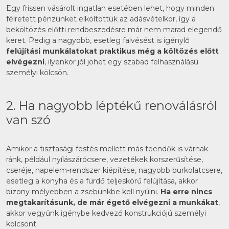
Egy frissen vásárolt ingatlan esetében lehet, hogy minden
félretett pénzünket elköltöttük az adásvételkor, így a
beköltözés előtti rendbeszedésre már nem marad elegendő
keret. Pedig a nagyobb, esetleg falvésést is igénylő
felújítási munkálatokat praktikus még a költözés előtt
elvégezni
, ilyenkor jól jöhet egy szabad felhasználású
személyi kölcsön.
2. Ha nagyobb léptékű renoválásról
van szó
Amikor a tisztasági festés mellett más teendők is várnak
ránk, például nyílászárócsere, vezetékek korszerűsítése,
cseréje, napelem-rendszer kiépítése, nagyobb burkolatcsere,
esetleg a konyha és a fürdő teljeskörű felújítása, akkor
bizony mélyebben a zsebünkbe kell nyúlni.
Ha erre nincs
megtakarításunk, de már égető elvégezni a munkákat
,
akkor vegyünk igénybe kedvező konstrukciójú személyi
kölcsönt.