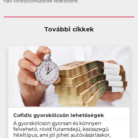
havi törlesztőrészletek fedezésére.
További cikkek