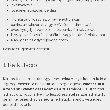
érvényes személyi igazolvány, jogosítvány vagy útlevél
lakcímkártya
jövedelemigazolás, például:
munkáltatói igazolás, 3 havi elektronikus
bankszámlakivonat vagy NAV Keresetkimutatás
éves nyugdíjelszámoló lap és bankszámlakivonat
NAV igazolás családi pótlékról, vagy bankszámlakivonat
NAV igazolás egyéb jövedelemről
Lássuk az igénylés lépéseit!
1. Kalkuláció
Miután kiválasztottuk, hogy számunkra melyik konstrukció a
legmegfelelőbb, a hitelkalkulátor segítségével
válasszuk ki
a felvenni kívánt összeget és a futamidőt.
Ez után már
láthatjuk is, hogy milyen törlesztőrészletekre számíthatunk,
de a hitel teljes díját is megismerhetjük, mielőtt végleges
döntést hozunk.