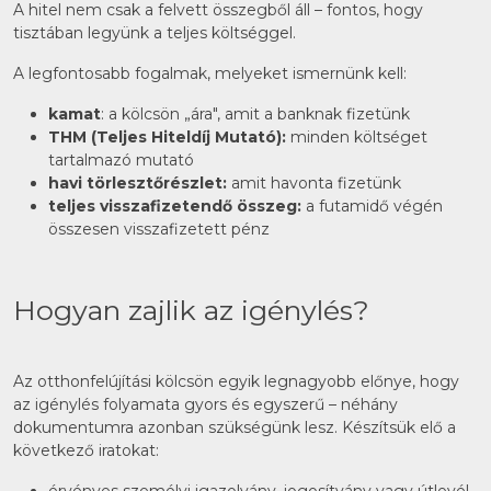
A hitel nem csak a felvett összegből áll – fontos, hogy
tisztában legyünk a teljes költséggel.
A legfontosabb fogalmak, melyeket ismernünk kell:
kamat
: a kölcsön „ára", amit a banknak fizetünk
THM (Teljes Hiteldíj Mutató):
minden költséget
tartalmazó mutató
havi törlesztőrészlet:
amit havonta fizetünk
teljes visszafizetendő összeg:
a futamidő végén
összesen visszafizetett pénz
Hogyan zajlik az igénylés?
Az otthonfelújítási kölcsön egyik legnagyobb előnye, hogy
az igénylés folyamata gyors és egyszerű – néhány
dokumentumra azonban szükségünk lesz. Készítsük elő a
következő iratokat: