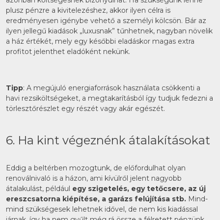
azonban költségesnek bizonyulhat. Ha szükségünk lenne
plusz pénzre a kivitelezéshez, akkor ilyen célra is
eredményesen igénybe vehető a személyi kölcsön. Bár az
ilyen jellegű kiadások „luxusnak” tűnhetnek, nagyban növelik
a ház értékét, mely egy későbbi eladáskor magas extra
profitot jelenthet eladóként nekünk.
Tipp
: A megújuló energiaforrások használata csökkenti a
havi rezsiköltségeket, a megtakarításból így tudjuk fedezni a
törlesztőrészlet egy részét vagy akár egészét.
6. Ha kint végeznénk átalakításokat
Eddig a beltérben mozogtunk, de előfordulhat olyan
renoválnivaló is a házon, ami kívülről jelent nagyobb
átalakulást, például
egy szigetelés, egy tetőcsere, az új
ereszcsatorna kiépítése, a garázs felújítása stb.
Mind-
mind szükségesek lehetnek idővel, de nem kis kiadással
járnak, így ha nem gyűlt még rá össze a félretett pénzünk,