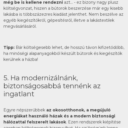
még be is kellene rendezni
azt… - ez bizony nagy plusz
költségvonzat, hiszen a bútorok beszerzése már egy kisebb
lakásba is többszázezres kiadást jelenthet. Nem beszélve az
egyéb kiegészítőkről, gépesítésről, illetve a lakástextilek
megvásárlásáról.
Tipp:
Bár költségesebb lehet, de hosszú távon kifizetődőbb,
ha minőségi alapanyagokból készült bútorok és kiegészítők
kerülnek a házba!
5. Ha modernizálnánk,
biztonságosabbá tennénk az
ingatlant
Egyre népszerűbbek
az okosotthonok, a megújuló
energiákat használó házak és a modern biztonsági
hálózattal felszerelt lakások
. Ezen rendszerek kiépítése