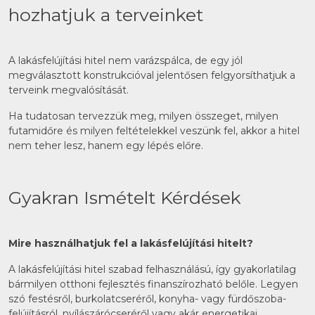
hozhatjuk a terveinket
A lakásfelújítási hitel nem varázspálca, de egy jól
megválasztott konstrukcióval jelentősen felgyorsíthatjuk a
terveink megvalósítását.
Ha tudatosan tervezzük meg, milyen összeget, milyen
futamidőre és milyen feltételekkel veszünk fel, akkor a hitel
nem teher lesz, hanem egy lépés előre.
Gyakran Ismételt Kérdések
Mire használhatjuk fel a lakásfelújítási hitelt?
A lakásfelújítási hitel szabad felhasználású, így gyakorlatilag
bármilyen otthoni fejlesztés finanszírozható belőle. Legyen
szó festésről, burkolatcseréről, konyha- vagy fürdőszoba-
felújításról, nyílászárócseréről vagy akár energetikai