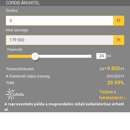
COFIDIS ÁRUHITEL
Önrész:
Ft
Hitel összege:
Ft
Futamidő:
24
Hó
9 805
Törlesztőrészlet:
24
*
Ft
A fizetendő teljes összeg:
235 320 Ft
29.99%
THM:
Többet a
feltételekről »
A reprezentatív példa a megrendelés oldali kalkulátorban érhető
el.