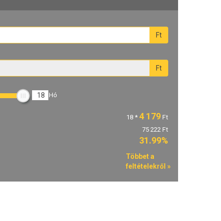
Ft
Ft
18
Hó
4 179
18
*
Ft
75 222 Ft
31.99%
Többet a
feltételekről »