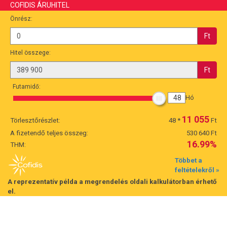
COFIDIS ÁRUHITEL
Önrész:
Ft
Hitel összege:
Ft
Futamidő:
48
Hó
11 055
Törlesztőrészlet:
48
*
Ft
A fizetendő teljes összeg:
530 640 Ft
16.99%
THM:
Többet a
feltételekről »
A reprezentatív példa a megrendelés oldali kalkulátorban érhető
el.