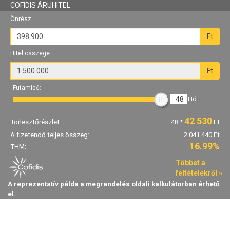
COFIDIS ÁRUHITEL
Önrész:
Ft
Hitel összege:
Ft
Futamidő:
48
Hó
42 530
Törlesztőrészlet:
48
*
Ft
A fizetendő teljes összeg:
2 041 440 Ft
16.99%
THM:
Többet a
feltételekről »
A reprezentatív példa a megrendelés oldali kalkulátorban érhető
el.