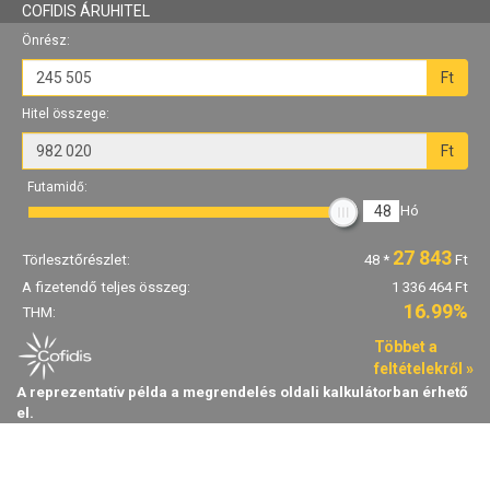
COFIDIS ÁRUHITEL
Önrész:
Ft
Hitel összege:
Ft
Futamidő:
48
Hó
27 843
Törlesztőrészlet:
48
*
Ft
A fizetendő teljes összeg:
1 336 464 Ft
16.99%
THM:
Többet a
feltételekről »
A reprezentatív példa a megrendelés oldali kalkulátorban érhető
el.