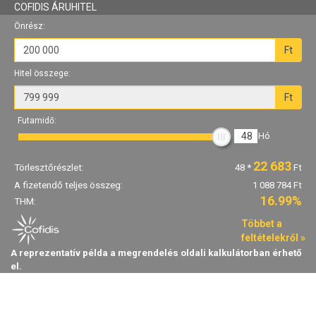
COFIDIS ÁRUHITEL
Önrész:
Ft
Hitel összege:
Ft
Futamidő:
48
Hó
22 683
Törlesztőrészlet:
48
*
Ft
A fizetendő teljes összeg:
1 088 784 Ft
16.99%
THM:
Többet a
feltételekről »
A reprezentatív példa a megrendelés oldali kalkulátorban érhető
el.