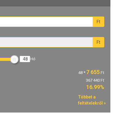
Ft
Ft
48
Hó
7 655
48
*
Ft
367 440 Ft
16.99%
Többet a
feltételekről »