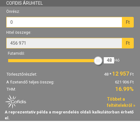
COFIDIS ÁRUHITEL
Önrész:
Ft
Hitel összege:
Ft
Futamidő:
48
Hó
12 957
Törlesztőrészlet:
48
*
Ft
A fizetendő teljes összeg:
621 936 Ft
16.99%
THM:
Többet a
feltételekről »
A reprezentatív példa a megrendelés oldali kalkulátorban érhető
el.