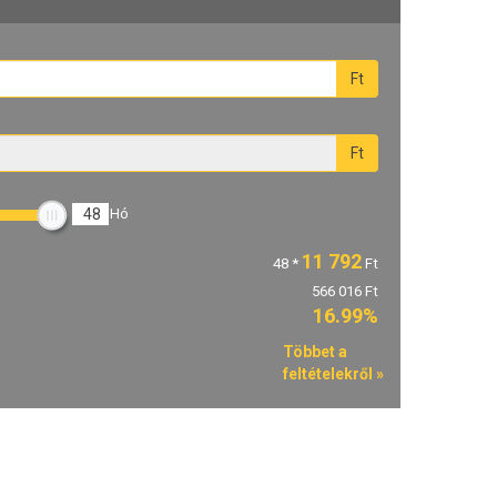
Ft
Ft
48
Hó
11 792
48
*
Ft
566 016 Ft
16.99%
Többet a
feltételekről »