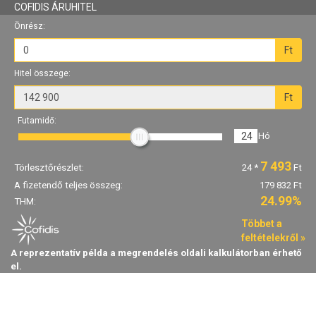
COFIDIS ÁRUHITEL
Önrész:
Ft
Hitel összege:
Ft
Futamidő:
24
Hó
7 493
Törlesztőrészlet:
24
*
Ft
A fizetendő teljes összeg:
179 832 Ft
24.99%
THM:
Többet a
feltételekről »
A reprezentatív példa a megrendelés oldali kalkulátorban érhető
el.