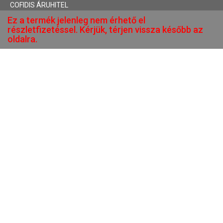
COFIDIS ÁRUHITEL
Ez a termék jelenleg nem érhető el
részletfizetéssel. Kérjük, térjen vissza később az
oldalra.