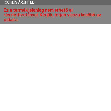
COFIDIS ÁRUHITEL
Ez a termék jelenleg nem érhető el
részletfizetéssel. Kérjük, térjen vissza később az
oldalra.