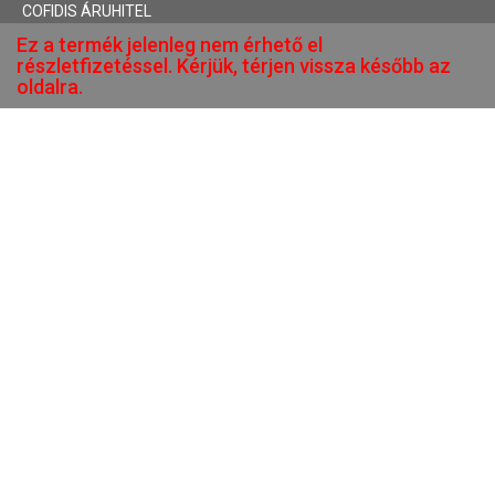
COFIDIS ÁRUHITEL
Ez a termék jelenleg nem érhető el
részletfizetéssel. Kérjük, térjen vissza később az
oldalra.