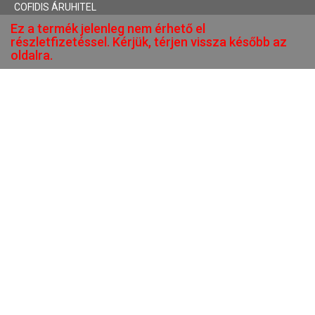
COFIDIS ÁRUHITEL
Ez a termék jelenleg nem érhető el
részletfizetéssel. Kérjük, térjen vissza később az
oldalra.