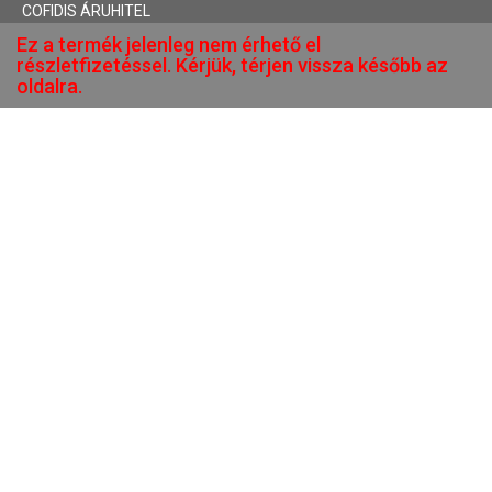
COFIDIS ÁRUHITEL
Ez a termék jelenleg nem érhető el
részletfizetéssel. Kérjük, térjen vissza később az
oldalra.