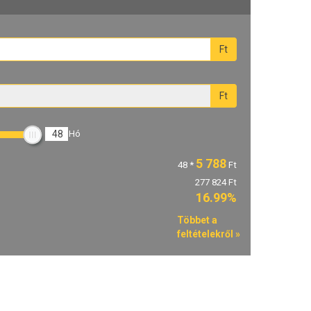
Ft
Ft
48
Hó
5 788
48
*
Ft
277 824 Ft
16.99%
Többet a
feltételekről »