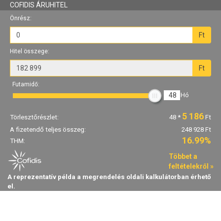
COFIDIS ÁRUHITEL
Önrész:
Ft
Hitel összege:
Ft
Futamidő:
48
Hó
5 186
Törlesztőrészlet:
48
*
Ft
A fizetendő teljes összeg:
248 928 Ft
16.99%
THM:
Többet a
feltételekről »
A reprezentatív példa a megrendelés oldali kalkulátorban érhető
el.