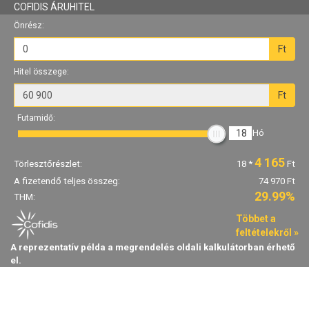
COFIDIS ÁRUHITEL
Önrész:
Ft
Hitel összege:
Ft
Futamidő:
18
Hó
4 165
Törlesztőrészlet:
18
*
Ft
A fizetendő teljes összeg:
74 970 Ft
29.99%
THM:
Többet a
feltételekről »
A reprezentatív példa a megrendelés oldali kalkulátorban érhető
el.