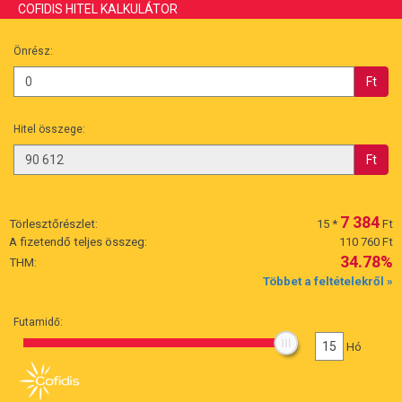
COFIDIS HITEL KALKULÁTOR
Önrész:
Ft
Hitel összege:
Ft
7 384
Törlesztőrészlet:
15
*
Ft
A fizetendő teljes összeg:
110 760 Ft
34.78%
THM:
Többet a feltételekről »
Futamidő:
15
Hó