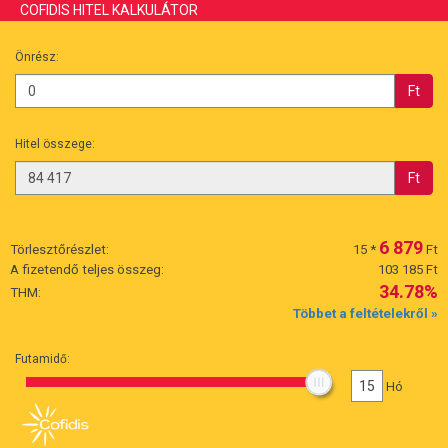
COFIDIS HITEL KALKULÁTOR
Önrész:
Ft
Hitel összege:
Ft
6 879
Törlesztőrészlet:
15
*
Ft
A fizetendő teljes összeg:
103 185 Ft
34.78%
THM:
Többet a feltételekről »
Futamidő:
15
Hó