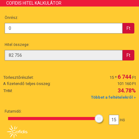
COFIDIS HITEL KALKULÁTOR
Önrész:
Ft
Hitel összege:
Ft
6 744
Törlesztőrészlet:
15
*
Ft
A fizetendő teljes összeg:
101 160 Ft
34.78%
THM:
Többet a feltételekről »
Futamidő:
15
Hó