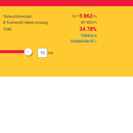
5 862
Törlesztőrészlet:
15
*
Ft
A fizetendő teljes összeg:
87 930 Ft
34.78%
THM:
Többet a
feltételekről »
15
Hó