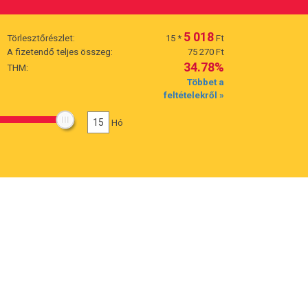
5 018
Törlesztőrészlet:
15
*
Ft
A fizetendő teljes összeg:
75 270 Ft
34.78%
THM:
Többet a
feltételekről »
15
Hó