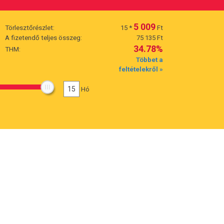
5 009
Törlesztőrészlet:
15
*
Ft
A fizetendő teljes összeg:
75 135 Ft
34.78%
THM:
Többet a
feltételekről »
15
Hó