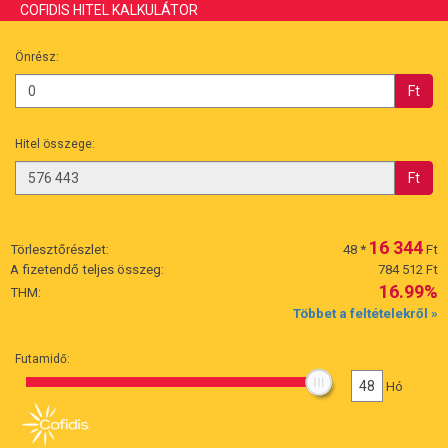
COFIDIS HITEL KALKULÁTOR
Önrész:
Ft
Hitel összege:
Ft
16 344
Törlesztőrészlet:
48
*
Ft
A fizetendő teljes összeg:
784 512 Ft
16.99%
THM:
Többet a feltételekről »
Futamidő:
48
Hó