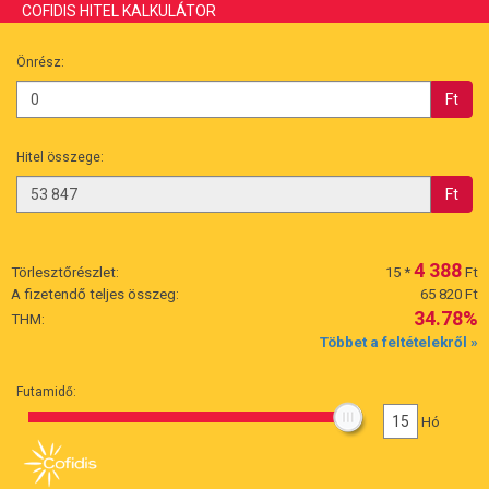
COFIDIS HITEL KALKULÁTOR
Önrész:
Ft
Hitel összege:
Ft
4 388
Törlesztőrészlet:
15
*
Ft
A fizetendő teljes összeg:
65 820 Ft
34.78%
THM:
Többet a feltételekről »
Futamidő:
15
Hó