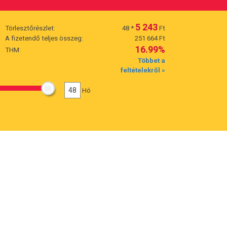
5 243
Törlesztőrészlet:
48
*
Ft
A fizetendő teljes összeg:
251 664 Ft
16.99%
THM:
Többet a
feltételekről »
48
Hó