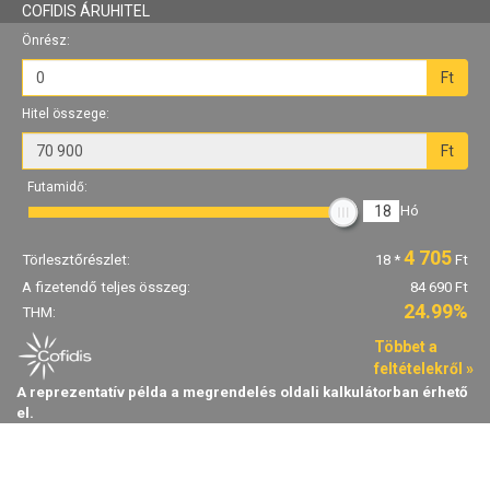
COFIDIS ÁRUHITEL
Önrész:
Ft
Hitel összege:
Ft
Futamidő:
18
Hó
4 705
Törlesztőrészlet:
18
*
Ft
A fizetendő teljes összeg:
84 690 Ft
24.99%
THM:
Többet a
feltételekről »
A reprezentatív példa a megrendelés oldali kalkulátorban érhető
el.