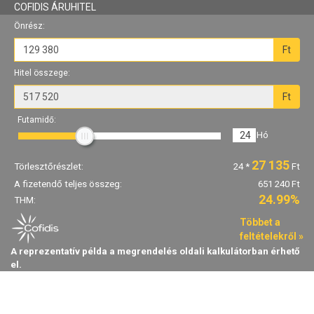
COFIDIS ÁRUHITEL
Önrész:
Ft
Hitel összege:
Ft
Futamidő:
24
Hó
27 135
Törlesztőrészlet:
24
*
Ft
A fizetendő teljes összeg:
651 240 Ft
24.99%
THM:
Többet a
feltételekről »
A reprezentatív példa a megrendelés oldali kalkulátorban érhető
el.