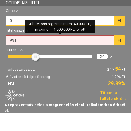
COFIDIS ÁRUHITEL
Önrész:
Ft
A hitel összege minimum: 40 000 Ft.,
maximum: 1 500 000 Ft. lehet!
Hitel összege:
Ft
Futamidő:
24
Hó
54
Törlesztőrészlet:
24
*
Ft
A fizetendő teljes összeg:
1 296 Ft
29.99%
THM:
Többet a
feltételekről »
A reprezentatív példa a megrendelés oldali kalkulátorban érhető
el.