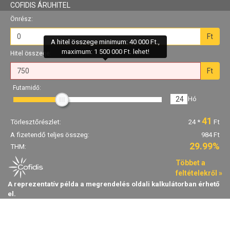
COFIDIS ÁRUHITEL
Önrész:
Ft
A hitel összege minimum: 40 000 Ft.,
maximum: 1 500 000 Ft. lehet!
Hitel összege:
Ft
Futamidő:
24
Hó
41
Törlesztőrészlet:
24
*
Ft
A fizetendő teljes összeg:
984 Ft
29.99%
THM:
Többet a
feltételekről »
A reprezentatív példa a megrendelés oldali kalkulátorban érhető
el.