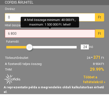
COFIDIS ÁRUHITEL
Önrész:
Ft
A hitel összege minimum: 40 000 Ft.,
maximum: 1 500 000 Ft. lehet!
Hitel összege:
Ft
Futamidő:
24
Hó
371
Törlesztőrészlet:
24
*
Ft
A fizetendő teljes összeg:
8 904 Ft
29.99%
THM:
Többet a
feltételekről »
A reprezentatív példa a megrendelés oldali kalkulátorban érhető
el.