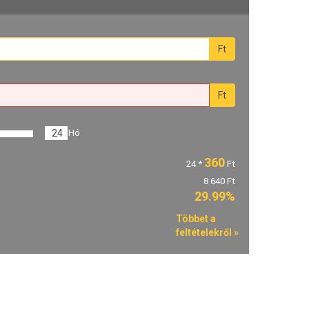
Ft
Ft
24
Hó
360
24
*
Ft
8 640 Ft
29.99%
Többet a
feltételekről »