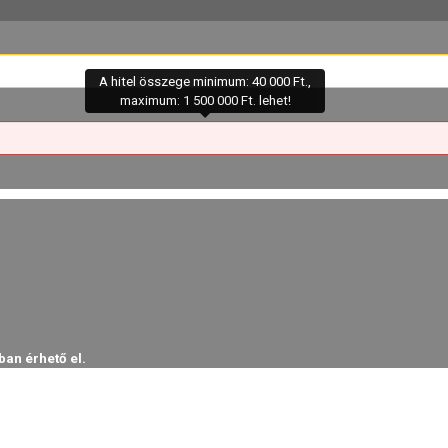
A hitel összege minimum: 40 000 Ft.,
maximum: 1 500 000 Ft. lehet!
ban érhető el.