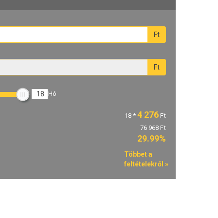
Ft
Ft
18
Hó
4 276
18
*
Ft
76 968 Ft
29.99%
Többet a
feltételekről »