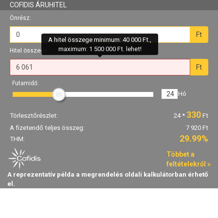
COFIDIS ÁRUHITEL
Önrész:
Ft
A hitel összege minimum: 40 000 Ft.,
maximum: 1 500 000 Ft. lehet!
Hitel összege:
Ft
Futamidő:
24
Hó
330
Törlesztőrészlet:
24
*
Ft
A fizetendő teljes összeg:
7 920 Ft
29.99%
THM:
Többet a
feltételekről »
A reprezentatív példa a megrendelés oldali kalkulátorban érhető
el.