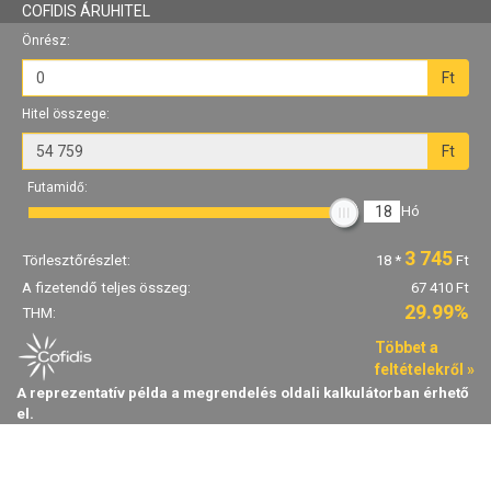
COFIDIS ÁRUHITEL
Önrész:
Ft
Hitel összege:
Ft
Futamidő:
18
Hó
3 745
Törlesztőrészlet:
18
*
Ft
A fizetendő teljes összeg:
67 410 Ft
29.99%
THM:
Többet a
feltételekről »
A reprezentatív példa a megrendelés oldali kalkulátorban érhető
el.