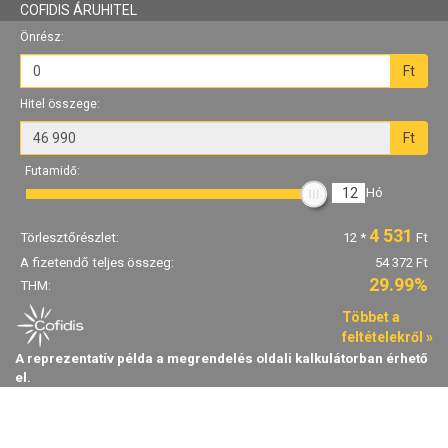
COFIDIS ÁRUHITEL
Önrész:
Ft
Hitel összege:
Ft
Futamidő:
12
Hó
4 531
Törlesztőrészlet:
12
*
Ft
A fizetendő teljes összeg:
54 372 Ft
29.99%
THM:
Többet a
feltételekről »
A reprezentatív példa a megrendelés oldali kalkulátorban érhető
el.