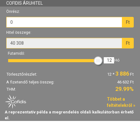
COFIDIS ÁRUHITEL
Önrész:
Ft
Hitel összege:
Ft
Futamidő:
12
Hó
3 886
Törlesztőrészlet:
12
*
Ft
A fizetendő teljes összeg:
46 632 Ft
29.99%
THM:
Többet a
feltételekről »
A reprezentatív példa a megrendelés oldali kalkulátorban érhető
el.