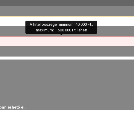
A hitel összege minimum: 40 000 Ft.,
maximum: 1 500 000 Ft. lehet!
ban érhető el.