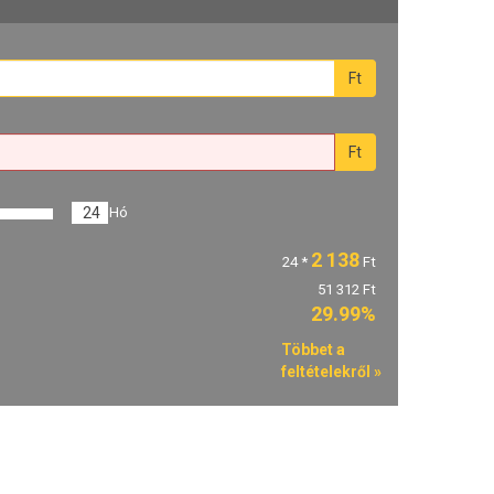
Ft
Ft
24
Hó
2 138
24
*
Ft
51 312 Ft
29.99%
Többet a
feltételekről »