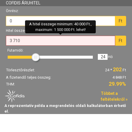
COFIDIS ÁRUHITEL
Önrész:
Ft
A hitel összege minimum: 40 000 Ft.,
maximum: 1 500 000 Ft. lehet!
Hitel összege:
Ft
Futamidő:
24
Hó
202
Törlesztőrészlet:
24
*
Ft
A fizetendő teljes összeg:
4 848 Ft
29.99%
THM:
Többet a
feltételekről »
A reprezentatív példa a megrendelés oldali kalkulátorban érhető
el.