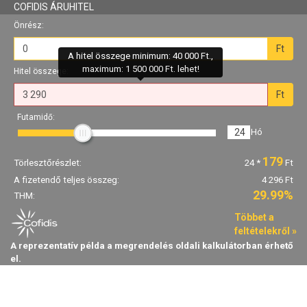
COFIDIS ÁRUHITEL
Önrész:
Ft
A hitel összege minimum: 40 000 Ft.,
maximum: 1 500 000 Ft. lehet!
Hitel összege:
Ft
Futamidő:
24
Hó
179
Törlesztőrészlet:
24
*
Ft
A fizetendő teljes összeg:
4 296 Ft
29.99%
THM:
Többet a
feltételekről »
A reprezentatív példa a megrendelés oldali kalkulátorban érhető
el.