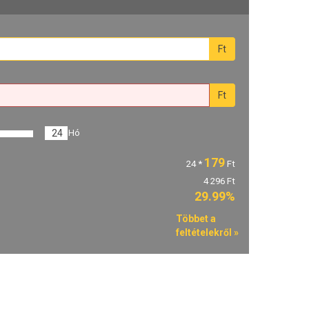
Ft
Ft
24
Hó
179
24
*
Ft
4 296 Ft
29.99%
Többet a
feltételekről »