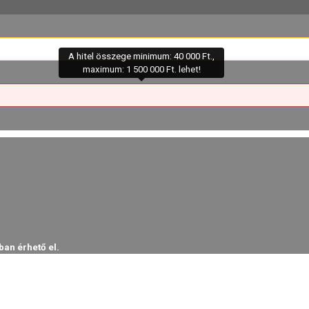
A hitel összege minimum: 40 000 Ft.,
maximum: 1 500 000 Ft. lehet!
ban érhető el.