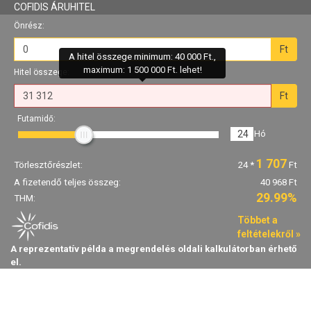
COFIDIS ÁRUHITEL
Önrész:
Ft
A hitel összege minimum: 40 000 Ft.,
maximum: 1 500 000 Ft. lehet!
Hitel összege:
Ft
Futamidő:
24
Hó
1 707
Törlesztőrészlet:
24
*
Ft
A fizetendő teljes összeg:
40 968 Ft
29.99%
THM:
Többet a
feltételekről »
A reprezentatív példa a megrendelés oldali kalkulátorban érhető
el.