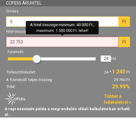
COFIDIS ÁRUHITEL
Önrész:
Ft
A hitel összege minimum: 40 000 Ft.,
maximum: 1 500 000 Ft. lehet!
Hitel összege:
Ft
Futamidő:
24
Hó
1 240
Törlesztőrészlet:
24
*
Ft
A fizetendő teljes összeg:
29 760 Ft
29.99%
THM:
Többet a
feltételekről »
A reprezentatív példa a megrendelés oldali kalkulátorban érhető
el.