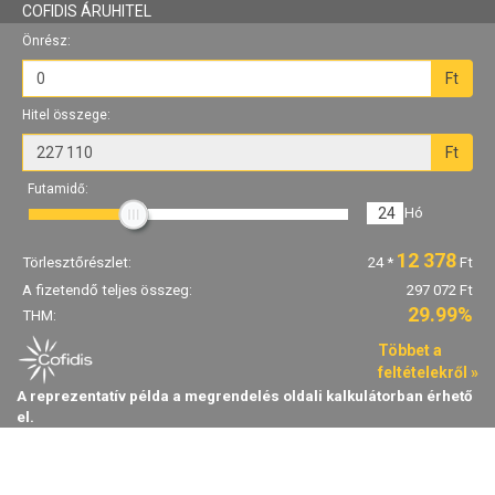
COFIDIS ÁRUHITEL
Önrész:
Ft
Hitel összege:
Ft
Futamidő:
24
Hó
12 378
Törlesztőrészlet:
24
*
Ft
A fizetendő teljes összeg:
297 072 Ft
29.99%
THM:
Többet a
feltételekről »
A reprezentatív példa a megrendelés oldali kalkulátorban érhető
el.