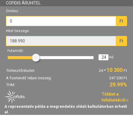
COFIDIS ÁRUHITEL
Önrész:
Ft
Hitel összege:
Ft
Futamidő:
24
Hó
10 300
Törlesztőrészlet:
24
*
Ft
A fizetendő teljes összeg:
247 200 Ft
29.99%
THM:
Többet a
feltételekről »
A reprezentatív példa a megrendelés oldali kalkulátorban érhető
el.